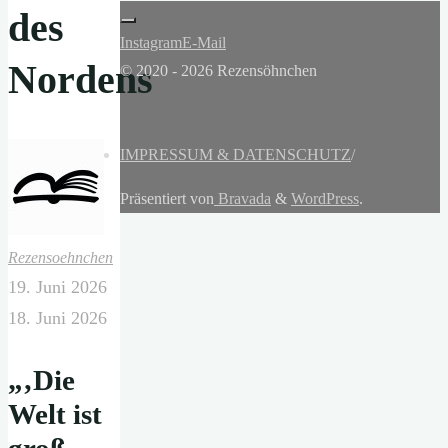
des
Instagram
E-Mail
Nordens
© 2020 - 2026 Rezensöhnchen
IMPRESSUM & DATENSCHUTZ
/
Präsentiert von
Bravada
&
WordPress
.
Rezensoehnchen
19. Juni 2026
18. Juni 2026
„‚Die
Welt ist