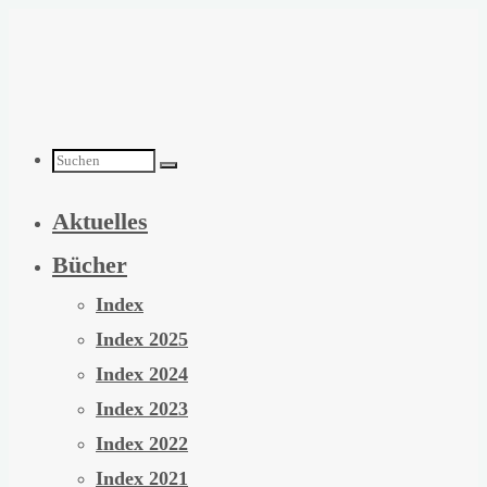
Zum
Inhalt
springen
Suchen
Aktuelles
nach:
Bücher
Index
Index 2025
Index 2024
Index 2023
Index 2022
Index 2021