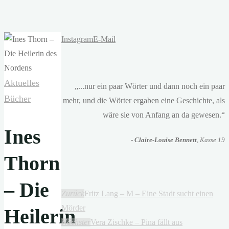
Instagram
E-Mail
Aktuelles
„...nur ein paar Wörter und dann noch ein paar
Bücher
mehr, und die Wörter ergaben eine Geschichte, als
wäre sie von Anfang an da gewesen.“
Ines
-
Claire-Louise Bennett
, Kasse 19
Thorn
– Die
Zurück
Fritz Lang – M – Eine Stadt sucht einen
Mörder
Heilerin
Nächster
Vera Zischke – Pina fällt aus