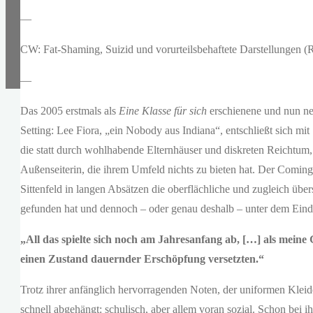
—
CW: Fat-Shaming, Suizid und vorurteilsbehaftete Darstellungen (
—
Das 2005 erstmals als
Eine Klasse für sich
erschienene und nun n
Setting: Lee Fiora, „ein Nobody aus Indiana“, entschließt sich mit
die statt durch wohlhabende Elternhäuser und diskreten Reichtum, 
Außenseiterin, die ihrem Umfeld nichts zu bieten hat. Der Coming
Sittenfeld in langen Absätzen die oberflächliche und zugleich über
gefunden hat und dennoch – oder genau deshalb – unter dem Eindru
„All das spielte sich noch am Jahresanfang ab, […] als meine
einen Zustand dauernder Erschöpfung versetzten.“
Trotz ihrer anfänglich hervorragenden Noten, der uniformen Klei
schnell abgehängt: schulisch, aber allem voran sozial. Schon bei ih