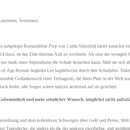
Rassismus, Sexismus)
eu aufgelegte Romandebut
Prep
von Curtis Sittenfeld bietet zunächst e
 14 dazu, an das Elite-Internat Ault zu wechseln. Als eine der wenigen 
nur dank eines Stipendiums die Schule besuchen kann, fühlt sie sich al
-of-Age-Roman begleitet Lee kapitelweise durch ihre Schuljahre. Dabei
sensible Gedankenwelt einer Teenagerin, die ihren Platz in der Welt no
ck leidet, alle Augen wären nahezu sezierend auf sie gerichtet.
 Gehemmtheit und mein sehnlicher Wunsch, möglichst nicht aufzufa
derordnung und dem kollektiven Schweigen über Geld und Preise, fühlt
rer Tagesdecke, die anders als die der anderen zweifarbig, statt geblümt