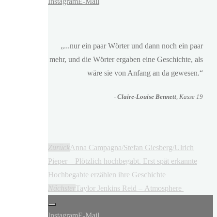
Instagram
E-Mail
„...nur ein paar Wörter und dann noch ein paar
mehr, und die Wörter ergaben eine Geschichte, als
wäre sie von Anfang an da gewesen.“
-
Claire-Louise Bennett
, Kasse 19
Zurück
Anna Campagna/Stefan Giesberg/Ulrich
Pieper – Plötzlich hochbegabt. Erst spät erkannte
Hochbegabte erzählen ihre Geschichte
Nächster
Taylor Jenkins Reid – Atmosphere
Instagram
E-Mail