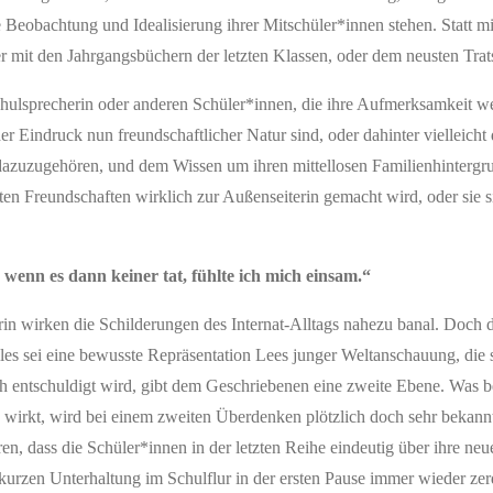
e Beobachtung und Idealisierung ihrer Mitschüler*innen stehen. Statt m
er mit den Jahrgangsbüchern der letzten Klassen, oder dem neusten Trat
chulsprecherin oder anderen Schüler*innen, die ihre Aufmerksamkeit 
 der Eindruck nun freundschaftlicher Natur sind, oder dahinter vielleicht
zuzugehören, und dem Wissen um ihren mittellosen Familienhintergrund
en Freundschaften wirklich zur Außenseiterin gemacht wird, oder sie s
wenn es dann keiner tat, fühlte ich mich einsam.“
in wirken die Schilderungen des Internat-Alltags nahezu banal. Doch d
lles sei eine bewusste Repräsentation Lees junger Weltanschauung, die 
ch entschuldigt wird, gibt dem Geschriebenen eine zweite Ebene. Was b
 wirkt, wird bei einem zweiten Überdenken plötzlich doch sehr bekannt
n, dass die Schüler*innen in der letzten Reihe eindeutig über ihre neu
 kurzen Unterhaltung im Schulflur in der ersten Pause immer wieder zerd