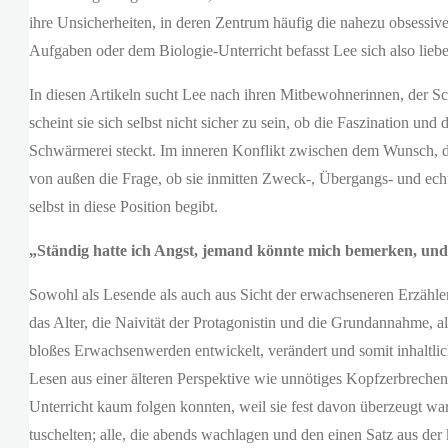
ihre Unsicherheiten, in deren Zentrum häufig die nahezu obsessiv
Aufgaben oder dem Biologie-Unterricht befasst Lee sich also lieb
In diesen Artikeln sucht Lee nach ihren Mitbewohnerinnen, der S
scheint sie sich selbst nicht sicher zu sein, ob die Faszination und
Schwärmerei steckt. Im inneren Konflikt zwischen dem Wunsch, da
von außen die Frage, ob sie inmitten Zweck-, Übergangs- und echt
selbst in diese Position begibt.
„Ständig hatte ich Angst, jemand könnte mich bemerken, und 
Sowohl als Lesende als auch aus Sicht der erwachseneren Erzähler
das Alter, die Naivität der Protagonistin und die Grundannahme, a
bloßes Erwachsenwerden entwickelt, verändert und somit inhaltli
Lesen aus einer älteren Perspektive wie unnötiges Kopfzerbrechen
Unterricht kaum folgen konnten, weil sie fest davon überzeugt ware
tuschelten; alle, die abends wachlagen und den einen Satz aus der