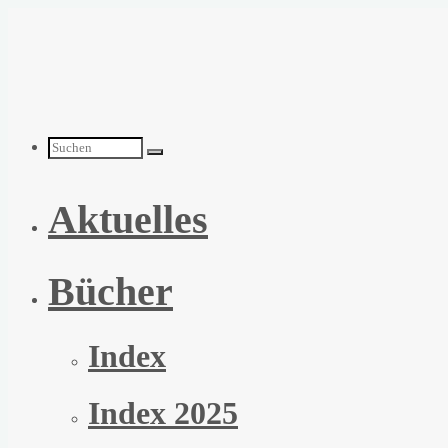
Zum
Inhalt
springen
Suchen
Aktuelles
nach:
Bücher
Index
Index 2025