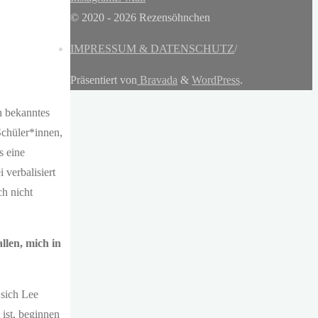
© 2020 - 2026 Rezensöhnchen
IMPRESSUM & DATENSCHUTZ
/
Präsentiert von
Bravada
&
WordPress
.
in bekanntes
Schüler*innen,
s eine
 verbalisiert
ch nicht
llen, mich in
 sich Lee
 ist, beginnen