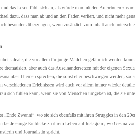
h, und das Lesen fühlt sich an, als würde man mit den Autorinnen zusa
chsel dazu, dass man ab und an den Faden verliert, und nicht mehr gen
buch besonders überzeugen, wenn zusätzlich zum Inhalt auch unterschi
n
heitsideale, die vor allem für junge Mädchen gefährlich werden könn
 thematisiert, aber auch das Auseinandersetzen mit der eigenen Sexua
Gesina über Themen sprechen, die sonst eher beschwiegen werden, soda
en verschiedenen Erlebnissen wird auch vor allem immer wieder deutlic
 frau sich fühlen kann, wenn sie von Menschen umgeben ist, die sie unt
„Ende Zwanni“, wo sie sich ebenfalls mit ihren Struggles in den 20er
 beide einige Einblicke zu ihrem Leben auf Instagram, wo Gesina vor
tlerin und Journalistin spricht.