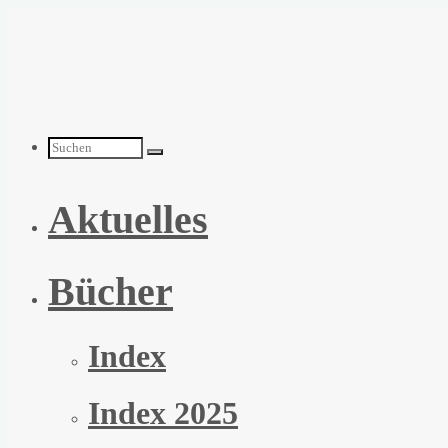
Zum
Inhalt
springen
Suchen
Aktuelles
nach:
Bücher
Index
Index 2025