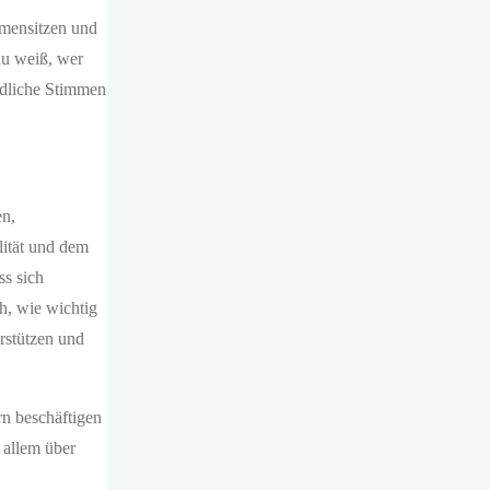
mmensitzen und
au weiß, wer
edliche Stimmen
en,
lität und dem
ss sich
h, wie wichtig
erstützen und
n beschäftigen
 allem über