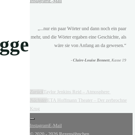
Instagram
E-Mail
„...nur ein paar Wörter und dann noch ein paar
gge
mehr, und die Wörter ergaben eine Geschichte, als
wäre sie von Anfang an da gewesen.“
-
Claire-Louise Bennett
, Kasse 19
Zurück
Taylor Jenkins Reid – Atmosphere
Nächster
ETA Hoffmann Theater – Der zerbrochne
Krug
Instagram
E-Mail
© 2020 - 2026 Rezensöhnchen