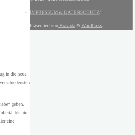
IMPRESSUM & DATENSCHUTZ
/
Präsentiert von
Bravada
&
WordPress
.
ug in die neue
verschiedensten
Liebe“ geben.
ubertät bis hin
ier eine