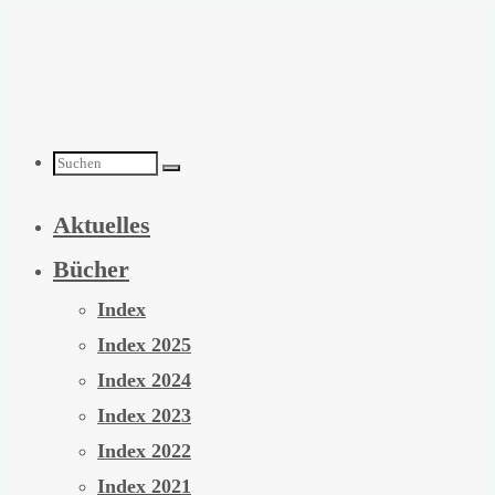
Zum
Inhalt
springen
Suchen
Aktuelles
nach:
Bücher
Index
Index 2025
Index 2024
Index 2023
Index 2022
Index 2021