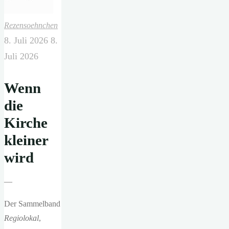
Rezensoehnchen
8. Juli 2026
8.
Juli 2026
Wenn
die
Kirche
kleiner
wird
—
Der Sammelband
Regiolokal
,