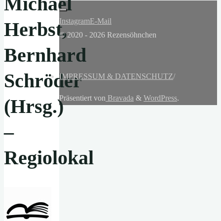
Michael
Instagram
E-Mail
Herbst,
© 2020 - 2026 Rezensöhnchen
Bernhard
Schröder
IMPRESSUM & DATENSCHUTZ
/
Präsentiert von
Bravada
&
WordPress
.
(Hrsg.)
–
Regiolokal