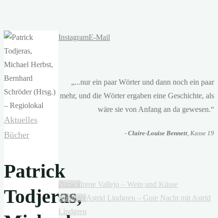
Instagram
E-Mail
„...nur ein paar Wörter und dann noch ein paar
mehr, und die Wörter ergaben eine Geschichte, als
wäre sie von Anfang an da gewesen.“
Aktuelles
-
Claire-Louise Bennett
, Kasse 19
Bücher
Patrick
Zurück
Irene Vallejo – Wein und Küsse
Todjeras,
Nächster
Astrid Lindgren – Gute Nacht mit Astrid
Lindgren